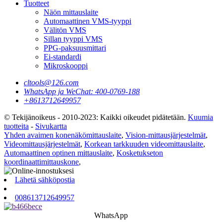
Tuotteet
Näön mittauslaite
Automaattinen VMS-tyyppi
Välitön VMS
Sillan tyyppi VMS
PPG-paksuusmittari
Ei-standardi
Mikroskooppi
cltools@126.com
WhatsApp ja WeChat: 400-0769-188
+8613712649957
© Tekijänoikeus - 2010-2023: Kaikki oikeudet pidätetään.
Kuumia
tuotteita
-
Sivukartta
Yhden avaimen konenäkömittauslaite
,
Vision-mittausjärjestelmät
,
Videomittausjärjestelmät
,
Korkean tarkkuuden videomittauslaite
,
Automaattinen optinen mittauslaite
,
Kosketukseton
koordinaattimittauskone
,
Lähetä sähköpostia
008613712649957
WhatsApp