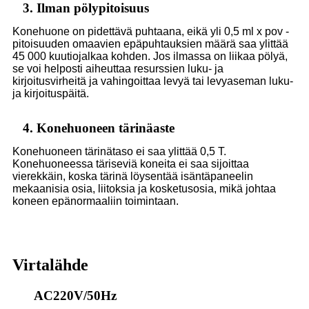
3. Ilman pölypitoisuus
Konehuone on pidettävä puhtaana, eikä yli 0,5 ml x pov -
pitoisuuden omaavien epäpuhtauksien määrä saa ylittää
45 000 kuutiojalkaa kohden. Jos ilmassa on liikaa pölyä,
se voi helposti aiheuttaa resurssien luku- ja
kirjoitusvirheitä ja vahingoittaa levyä tai levyaseman luku-
ja kirjoituspäitä.
4. Konehuoneen tärinäaste
Konehuoneen tärinätaso ei saa ylittää 0,5 T.
Konehuoneessa täriseviä koneita ei saa sijoittaa
vierekkäin, koska tärinä löysentää isäntäpaneelin
mekaanisia osia, liitoksia ja kosketusosia, mikä johtaa
koneen epänormaaliin toimintaan.
Virtalähde
AC220V/50Hz