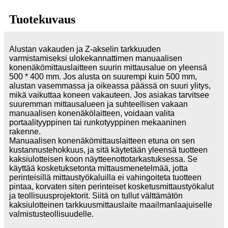
Tuotekuvaus
Alustan vakauden ja Z-akselin tarkkuuden
varmistamiseksi ulokekannattimen manuaalisen
konenäkömittauslaitteen suurin mittausalue on yleensä
500 * 400 mm. Jos alusta on suurempi kuin 500 mm,
alustan vasemmassa ja oikeassa päässä on suuri ylitys,
mikä vaikuttaa koneen vakauteen. Jos asiakas tarvitsee
suuremman mittausalueen ja suhteellisen vakaan
manuaalisen konenäkölaitteen, voidaan valita
portaalityyppinen tai runkotyyppinen mekaaninen
rakenne.
Manuaalisen konenäkömittauslaitteen etuna on sen
kustannustehokkuus, ja sitä käytetään yleensä tuotteen
kaksiulotteisen koon näytteenottotarkastuksessa. Se
käyttää kosketuksetonta mittausmenetelmää, jotta
perinteisillä mittaustyökaluilla ei vahingoiteta tuotteen
pintaa, korvaten siten perinteiset kosketusmittaustyökalut
ja teollisuusprojektorit. Siitä on tullut välttämätön
kaksiulotteinen tarkkuusmittauslaite maailmanlaajuiselle
valmistusteollisuudelle.