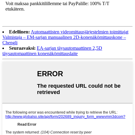
Voit maksaa pankkitilillemme tai PayPalille: 100% T/T
etukäteen.
Edellinen:
Automaattisten videomittausjärjestelmien toimittajat
Valmistaja – EM-sarjan manuaalinen 2D-konenäkömittauskone –
Chengli
Seuraavaksi:
EA-sarjan täysautomaattinen 2,5D
täysautomaattinen konenäkömittauslaite