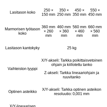
250 ×
350 ×
450 ×
550 ×
Lasitason koko
150 mm
250 mm
350 mm
450 mm
360 mm
460 mm
560 mm
660 mm
Marmorisen työtason
× 260
× 360
× 460
× 560
koko
mm
mm
mm
mm
Lasitason kantokyky
25 kg
X/Y-akseli: Tarkka poikittaisvetoinen
ohjain ja kiillotettu tanko
Vaihteiston tyyppi
Z-akseli: Tarkka lineaariohjain ja
ruuvitanko
X/Y-akseli: Tarkka optinen asteikon
Optinen asteikko
resoluutio: 0,001 mm
X/Y-lineaarisen