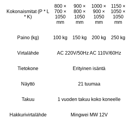
800 ×
900 ×
1000 ×
1150 ×
Kokonaismitat (P * L
700 ×
800 ×
900 ×
1050 ×
* K)
1050
1050
1050
1050
mm
mm
mm
mm
Paino (kg)
100 kg
150 kg
200 kg
250 kg
Virtalähde
AC 220V/50Hz AC 110V/60Hz
Tietokone
Erityinen isäntä
Näyttö
21 tuumaa
Takuu
1 vuoden takuu koko koneelle
Hakkurivirtalähde
Mingwei MW 12V