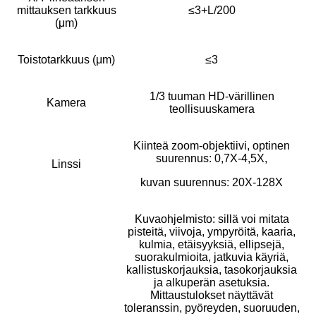
mittauksen tarkkuus
≤3+L/200
(μm)
Toistotarkkuus (μm)
≤3
1/3 tuuman HD-värillinen
Kamera
teollisuuskamera
Kiinteä zoom-objektiivi, optinen
suurennus: 0,7X-4,5X,
Linssi
kuvan suurennus: 20X-128X
Kuvaohjelmisto: sillä voi mitata
pisteitä, viivoja, ympyröitä, kaaria,
kulmia, etäisyyksiä, ellipsejä,
suorakulmioita, jatkuvia käyriä,
kallistuskorjauksia, tasokorjauksia
ja alkuperän asetuksia.
Mittaustulokset näyttävät
toleranssin, pyöreyden, suoruuden,