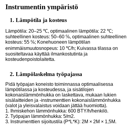
Instrumentin ympäristö
1. Lämpötila ja kosteus
Lämpötila: 20–25 ℃, optimaalinen lämpötila: 22 ℃;
suhteellinen kosteus: 50–60 ℅, optimaalinen suhteellinen
kosteus: 55 ℅; Konehuoneen lämpötilan
enimmäismuutosnopeus: 10 ℃/h; Kuivassa tilassa on
suositeltavaa käyttää ilmankostutinta ja
kosteudenpoistolaitetta.
2. Lämpölaskelma työpajassa
Pidä työpajan koneisto toiminnassa optimaalisessa
lämpötilassa ja kosteudessa, ja sisätilojen
kokonaislämmönhukka on laskettava, mukaan lukien
sisälaitteiden ja -instrumenttien kokonaislämmönhukka
(valot ja yleisvalaistus voidaan jättää huomiotta).
1. Ihmiskehon lämmönhukka: 600 BTY/h/henkilö.
2. Työpajan lämmönhukka: 5/m2.
3. Instrumenttien sijoitustila (P*L*K): 2M × 2M × 1,5M.