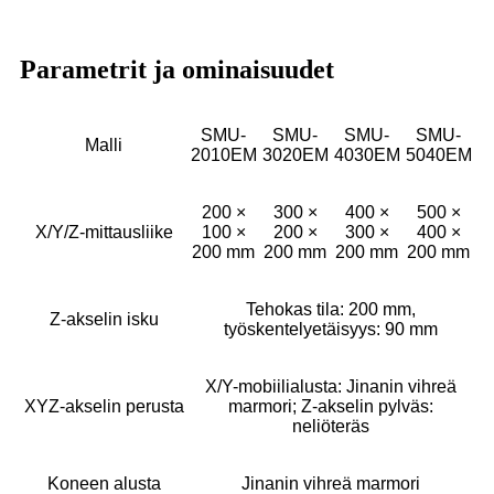
Parametrit ja ominaisuudet
SMU-
SMU-
SMU-
SMU-
Malli
2010EM
3020EM
4030EM
5040EM
200 ×
300 ×
400 ×
500 ×
X/Y/Z-mittausliike
100 ×
200 ×
300 ×
400 ×
200 mm
200 mm
200 mm
200 mm
Tehokas tila: 200 mm,
Z-akselin isku
työskentelyetäisyys: 90 mm
X/Y-mobiilialusta: Jinanin vihreä
XYZ-akselin perusta
marmori; Z-akselin pylväs:
neliöteräs
Koneen alusta
Jinanin vihreä marmori