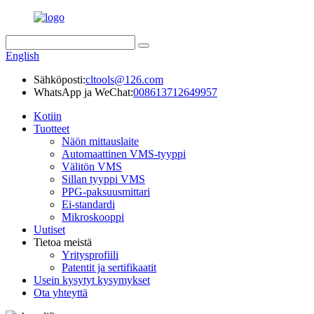
English
Sähköposti:
cltools@126.com
WhatsApp ja WeChat:
008613712649957
Kotiin
Tuotteet
Näön mittauslaite
Automaattinen VMS-tyyppi
Välitön VMS
Sillan tyyppi VMS
PPG-paksuusmittari
Ei-standardi
Mikroskooppi
Uutiset
Tietoa meistä
Yritysprofiili
Patentit ja sertifikaatit
Usein kysytyt kysymykset
Ota yhteyttä