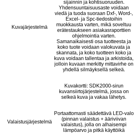
sijainnin ja kohtisuoruuden.
Yhdensuuntaisuusaste voidaan
viedä ja tuoda suoraan Dxf-, Word-,
Excel- ja Spc-tiedostoihin
muokkausta varten, mikä soveltuu
Kuvajärjestelmä
erätestaukseen asiakasraporttien
ohjelmointia varten.
Samanaikaisesti osa tuotteesta ja
koko tuote voidaan valokuvata ja
skannata, ja koko tuotteen koko ja
kuva voidaan tallentaa ja arkistoida,
jolloin kuvaan merkitty mittavirhe on
yhdellä silmäyksellä selkeä.
Kuvakortti: SDK2000-sirun
kuvansiirtojärjestelmä, jossa on
selkeä kuva ja vakaa lähetys.
Portaattomasti säädettävä LED-valo
(pinnan valaistus + ääriviivan
Valaistusjärjestelmä
valaistus), jolla on alhaisempi
lämpöarvo ja pitkä käyttöikä