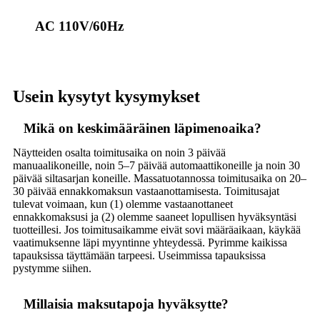
AC 110V/60Hz
Usein kysytyt kysymykset
Mikä on keskimääräinen läpimenoaika?
Näytteiden osalta toimitusaika on noin 3 päivää
manuaalikoneille, noin 5–7 päivää automaattikoneille ja noin 30
päivää siltasarjan koneille. Massatuotannossa toimitusaika on 20–
30 päivää ennakkomaksun vastaanottamisesta. Toimitusajat
tulevat voimaan, kun (1) olemme vastaanottaneet
ennakkomaksusi ja (2) olemme saaneet lopullisen hyväksyntäsi
tuotteillesi. Jos toimitusaikamme eivät sovi määräaikaan, käykää
vaatimuksenne läpi myyntinne yhteydessä. Pyrimme kaikissa
tapauksissa täyttämään tarpeesi. Useimmissa tapauksissa
pystymme siihen.
Millaisia ​​maksutapoja hyväksytte?