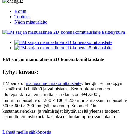
Kotiin
Tuotteet
Näön mittauslaite
EM-sarjan manuaalinen 2D-konenäkömittauslaite
Lyhyt kuvaus:
EM-sarja on
manuaalinen näkömittauslaite
Chengli Technologyn
itsenäisesti kehittämä ja valmistama. Sen runkorakenne on
ulokepalkkimainen ja mittaustarkkuus on 3+L/200，
minimimittausalue on 200 × 100 × 200 mm ja maksimimittausalue
500 × 600 × 200 mm (siltarakenne). Se on erittäin
kustannustehokas, ja valmistajat käyttävät sitä yleensä tuotteen
tasomittojen pistokoetarkastukseen tuotantoprosessin aikana.
Lähetä meille sähköpostia