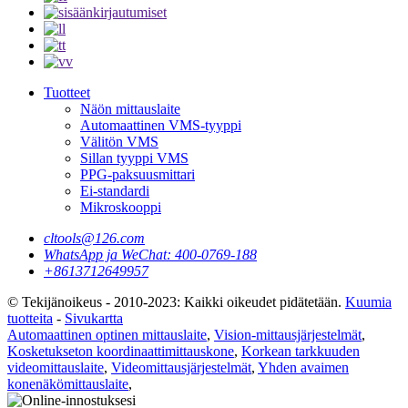
Tuotteet
Näön mittauslaite
Automaattinen VMS-tyyppi
Välitön VMS
Sillan tyyppi VMS
PPG-paksuusmittari
Ei-standardi
Mikroskooppi
cltools@126.com
WhatsApp ja WeChat: 400-0769-188
+8613712649957
© Tekijänoikeus - 2010-2023: Kaikki oikeudet pidätetään.
Kuumia
tuotteita
-
Sivukartta
Automaattinen optinen mittauslaite
,
Vision-mittausjärjestelmät
,
Kosketukseton koordinaattimittauskone
,
Korkean tarkkuuden
videomittauslaite
,
Videomittausjärjestelmät
,
Yhden avaimen
konenäkömittauslaite
,