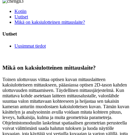
Kotiin
Uutiset
Mikä on kaksiulotteinen mittauslaite?
Uutiset
Uusimmat tiedot
Mikä on kaksiulotteinen mittauslaite?
Toinen ulottuvuus viittaa optisen kuvan mittauslaitteen
kaksiulotteiseen mittaukseen, pääasiassa optisen 2D-tason kahden
ulottuvuuden mittaamiseen. Täydellinen mittausjärjestelmä. Kun
mitattava kohde asetetaan laitteen mittausalustalle, valonlähde
suuntaa valon mitattavaan kohteeseen ja heijastaa sen takaisin
kameran anturiin muodostaen kaksiulotteisen kuvan. Tämän kuvan
käsittelyn ja analysoinnin avulla voidaan mitata kohteen pituus,
leveys, halkaisija, kulma ja muita geometrisia parametreja.
Ohjelmistomoduulin laskelmat spatiaalisen geometrian perusteella
voivat välittömästi saada halutun tuloksen ja luoda näytölle
kuvaajan, jota käyttäjä voi vertailla kuvaajan ja varjon välillä, jotta