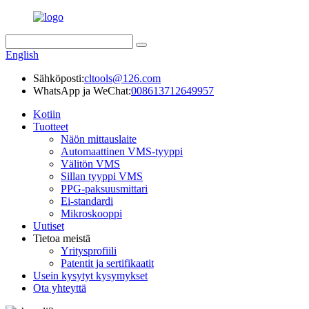
English
Sähköposti:
cltools@126.com
WhatsApp ja WeChat:
008613712649957
Kotiin
Tuotteet
Näön mittauslaite
Automaattinen VMS-tyyppi
Välitön VMS
Sillan tyyppi VMS
PPG-paksuusmittari
Ei-standardi
Mikroskooppi
Uutiset
Tietoa meistä
Yritysprofiili
Patentit ja sertifikaatit
Usein kysytyt kysymykset
Ota yhteyttä